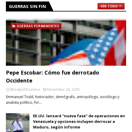
GUERRAS SIN FIN
VER TODO
GUERRAS PERMANENTES
Pepe Escobar: Cómo fue derrotado
Occidente
@realpoliticaneus
November 26, 2025
Emmanuel Todd, historiador, demógrafo, antropólogo, sociólogo y
analista político, for…
EE.UU. lanzará "nueva fase" de operaciones en
Venezuela y opciones incluyen derrocar a
Maduro, según informe