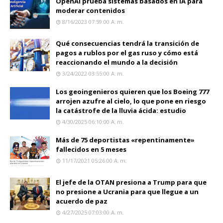
OpenAI prueba sistemas basados en IA para
moderar contenidos
8/16/2023 07:59:00 A. M.
Qué consecuencias tendrá la transición de
pagos a rublos por el gas ruso y cómo está
reaccionando el mundo a la decisión
3/24/2022 03:55:00 A. M.
Los geoingenieros quieren que los Boeing 777
arrojen azufre al cielo, lo que pone en riesgo
la catástrofe de la lluvia ácida: estudio
4/30/2025 06:10:00 A. M.
Más de 75 deportistas «repentinamente»
fallecidos en 5 meses
11/17/2021 05:26:00 A. M.
El jefe de la OTAN presiona a Trump para que
no presione a Ucrania para que llegue a un
acuerdo de paz
4/27/2025 07:03:00 A. M.