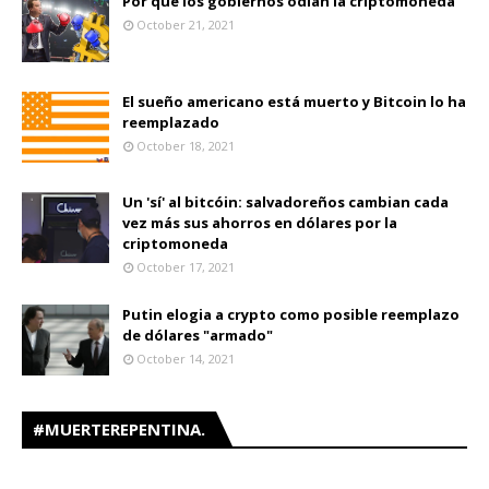
Por qué los gobiernos odian la criptomoneda
October 21, 2021
El sueño americano está muerto y Bitcoin lo ha
reemplazado
October 18, 2021
Un 'sí' al bitcóin: salvadoreños cambian cada
vez más sus ahorros en dólares por la
criptomoneda
October 17, 2021
Putin elogia a crypto como posible reemplazo
de dólares "armado"
October 14, 2021
#MUERTEREPENTINA.