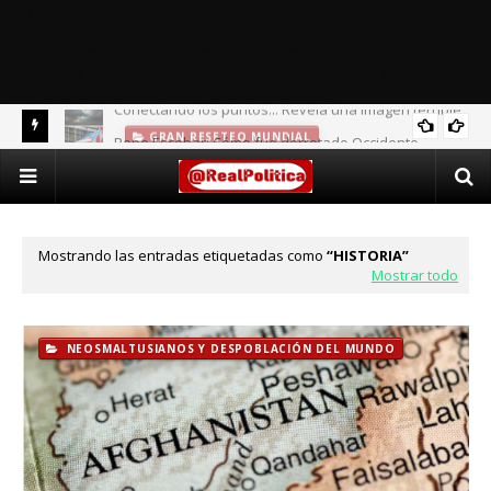
body{ background-
image:url(https://sites.google.com/site/acemarmar/fotos/fotos%20fa
v.jpg); background-position:center; background-repeat:no-repeat;
background-attachment:fixed; -moz-background-size: cover;-webkit-
background-size: cover;background-size: cover; }
 terrible
Pepe Escobar: Cómo fue derrotado Occidente
GUERRAS PERMANENTES
Mostrando las entradas etiquetadas como
HISTORIA
Mostrar todo
NEOSMALTUSIANOS Y DESPOBLACIÓN DEL MUNDO