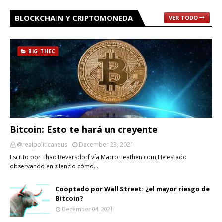
BLOCKCHAIN Y CRIPTOMONEDA
VER TODO
BIG THEC
Bitcoin: Esto te hará un creyente
@realpoliticaneus
December 23, 2021
Escrito por Thad Beversdorf vía MacroHeathen.com,He estado
observando en silencio cómo…
Cooptado por Wall Street: ¿el mayor riesgo de
Bitcoin?
December 04, 2021