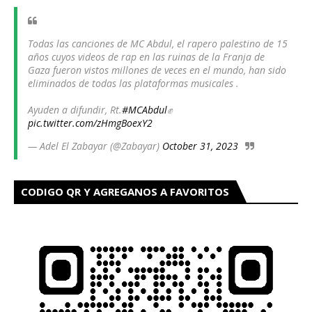
PALESTINO HAN SIDO ELIMINADOS
Todas las canciones de MC Abdul, el rapero palestino de 15
años cuyos videos de rap en las ruinas de la Franja de
Gaza fueron vistos millones de veces en el mundo, han sido
eliminados de todas las plataformas musicales .
Ayuden a difundir, Rt.
#MCAbdul
✊
pic.twitter.com/zHmgBoexY2
— Adel El Zabayar (@Zabayar)
October 31, 2023
CODIGO QR Y AGREGANOS A FAVORITOS