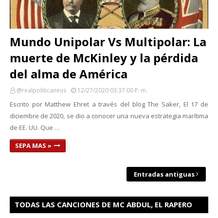
Mundo Unipolar Vs Multipolar: La
muerte de McKinley y la pérdida
del alma de América
@realpoliticaneus
12/27/2020 03:37:00 P. M.
Escrito por Matthew Ehret a través del blog The Saker, El 17 de
diciembre de 2020, se dio a conocer una nueva estrategia marítima
de EE. UU. Que …
SEPA MAS »
Entradas antiguas
TODAS LAS CANCIONES DE MC ABDUL, EL RAPERO