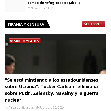
campo de refugiados de Jabalia
November 01, 2023
TIRANIA Y CENSURA
VER TODO
CRIPTOPOLITICA
"Se está mintiendo a los estadounidenses
sobre Ucrania": Tucker Carlson reflexiona
sobre Putin, Zelensky, Navalny y la guerra
nuclear
@realpoliticaneus
February 29, 2024