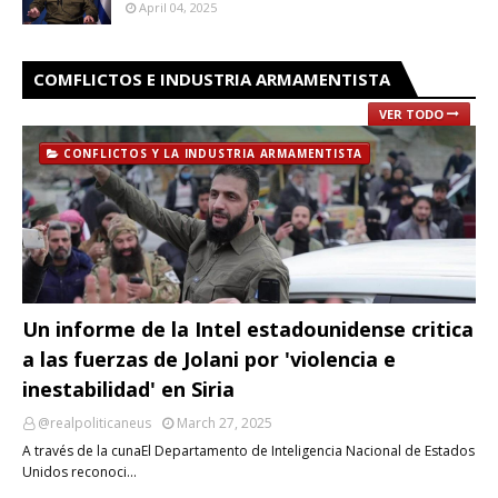
April 04, 2025
COMFLICTOS E INDUSTRIA ARMAMENTISTA
VER TODO
CONFLICTOS Y LA INDUSTRIA ARMAMENTISTA
Un informe de la Intel estadounidense critica
a las fuerzas de Jolani por 'violencia e
inestabilidad' en Siria
@realpoliticaneus
March 27, 2025
A través de la cunaEl Departamento de Inteligencia Nacional de Estados
Unidos reconoci…