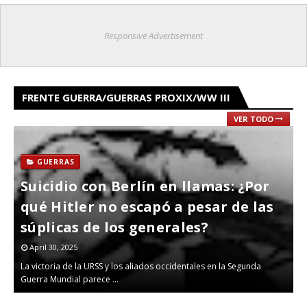
Responsive Advertisement
FRENTE GUERRA/GUERRAS PROXIX/WW III
VER TODO
GUERRAS
Suicidio con Berlín en llamas: ¿Por
E
qué Hitler no escapó a pesar de las
p
súplicas de los generales?
p
April 30, 2025
A
La victoria de la URSS y los aliados occidentales en la Segunda
El 
Guerra Mundial parece …
jue