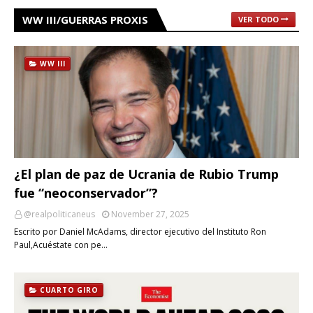
WW III/GUERRAS PROXIS
VER TODO
WW III
¿El plan de paz de Ucrania de Rubio Trump
fue “neoconservador”?
@realpoliticaneus
November 27, 2025
Escrito por Daniel McAdams, director ejecutivo del Instituto Ron
Paul,Acuéstate con pe…
CUARTO GIRO