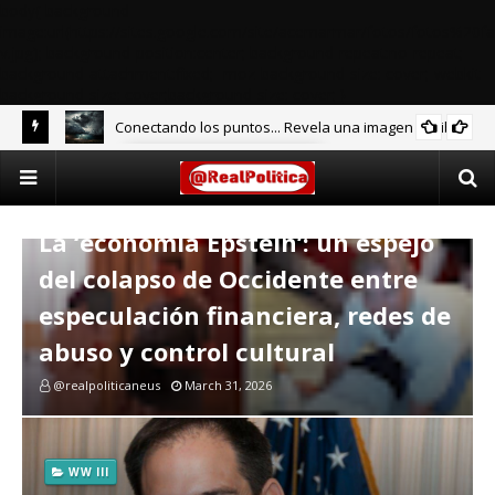
body{ background-
image:url(https://sites.google.com/site/acemarmar/fotos/fotos%20fa
v.jpg); background-position:center; background-repeat:no-repeat;
background-attachment:fixed; -moz-background-size: cover;-webkit-
background-size: cover;background-size: cover; }
Conectando los puntos... Revela una imagen terrible
GRAN RESETEO MUNDIAL
sas
MAFIA FINANCIERA
La ‘economía Epstein’: un espejo
del colapso de Occidente entre
especulación financiera, redes de
abuso y control cultural
@realpoliticaneus
March 31, 2026
WW III