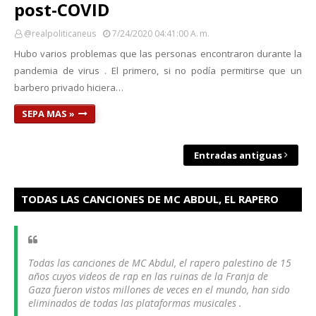
post-COVID
@realpoliticaneus
7/24/2020 04:41:00 A. M.
Hubo varios problemas que las personas encontraron durante la
pandemia de virus . El primero, si no podía permitirse que un
barbero privado hiciera…
SEPA MAS »
Entradas antiguas
TODAS LAS CANCIONES DE MC ABDUL, EL RAPERO
PALESTINO HAN SIDO ELIMINADOS
Todas las canciones de MC Abdul, el rapero palestino de 15
años cuyos videos de rap en las ruinas de la Franja de
Gaza fueron vistos millones de veces en el mundo, han sido
eliminados de todas las plataformas musicales .