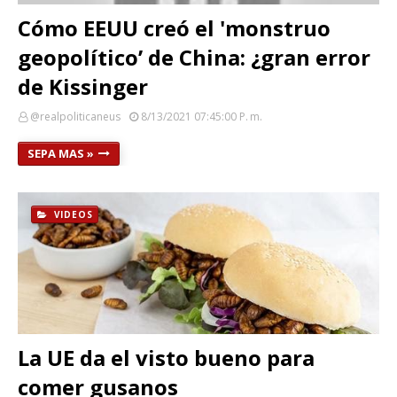
Cómo EEUU creó el 'monstruo
geopolítico’ de China: ¿gran error
de Kissinger
@realpoliticaneus
8/13/2021 07:45:00 P. M.
SEPA MAS »
VIDEOS
La UE da el visto bueno para
comer gusanos