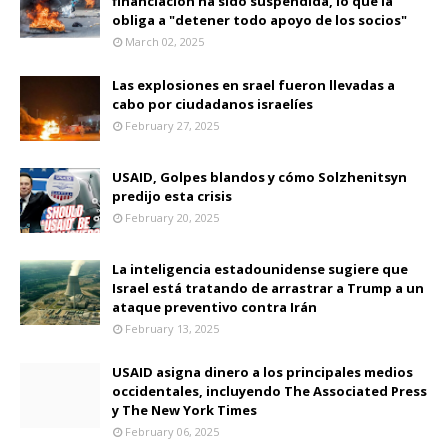
financiación ha sido suspendida, lo que la
obliga a "detener todo apoyo de los socios"
March 02, 2025
Las explosiones en srael fueron llevadas a
cabo por ciudadanos israelíes
February 27, 2025
USAID, Golpes blandos y cómo Solzhenitsyn
predijo esta crisis
February 20, 2025
La inteligencia estadounidense sugiere que
Israel está tratando de arrastrar a Trump a un
ataque preventivo contra Irán
February 13, 2025
USAID asigna dinero a los principales medios
occidentales, incluyendo The Associated Press
y The New York Times
February 06, 2025