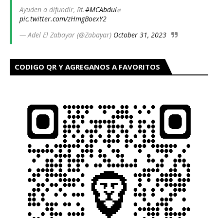
Ayuden a difundir, Rt.
#MCAbdul
✊
pic.twitter.com/zHmgBoexY2
— Adel El Zabayar (@Zabayar)
October 31, 2023
CODIGO QR Y AGREGANOS A FAVORITOS