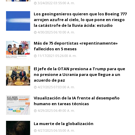
3/24/2022 03:55:00 A. M.
Los geoingenieros quieren que los Boeing 777
arrojen azufre al cielo, lo que pone en riesgo
la catástrofe de la lluvia ácida: estudio
4/30/2025 06:10:00 A. M.
Más de 75 deportistas «repentinamente»
fallecidos en 5 meses
11/17/2021 05:26:00 A. M.
El jefe de la OTAN presiona a Trump para que
no presione a Ucrania para que llegue a un
acuerdo de paz
4/27/2025 07:03:00 A. M.
Visualización de la IA frente al desempeño
humano en tareas técnicas
4/29/2025 06:49:00 A. M.
La muerte de la globalización
4/27/2025 06:55:00 A. M.