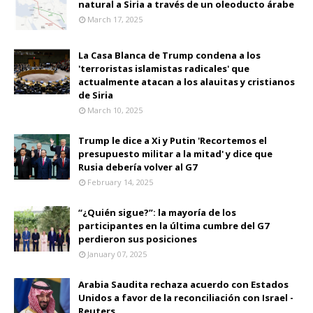
natural a Siria a través de un oleoducto árabe
March 17, 2025
La Casa Blanca de Trump condena a los
'terroristas islamistas radicales' que
actualmente atacan a los alauitas y cristianos
de Siria
March 10, 2025
Trump le dice a Xi y Putin 'Recortemos el
presupuesto militar a la mitad' y dice que
Rusia debería volver al G7
February 14, 2025
“¿Quién sigue?”: la mayoría de los
participantes en la última cumbre del G7
perdieron sus posiciones
January 07, 2025
Arabia Saudita rechaza acuerdo con Estados
Unidos a favor de la reconciliación con Israel -
Reuters