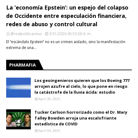
La ‘economía Epstein’: un espejo del colapso
de Occidente entre especulación financiera,
redes de abuso y control cultural
@realpoliticaneus
3/31/2026 05:53:00 A. M.
El “escándalo Epstein” no es un crimen aislado, sino la manifestación
extrema de una…
PHARMAFIA
Los geoingenieros quieren que los Boeing 777
arrojen azufre al cielo, lo que pone en riesgo
la catástrofe de la lluvia ácida: estudio
April 30, 2025
Tucker Carlson horrorizado como el Dr. Mary
Talley Bowden arroja una escalofriante
estadística de COVID
April 04, 2025