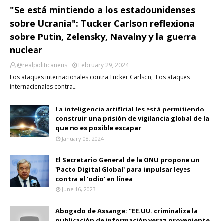
"Se está mintiendo a los estadounidenses
sobre Ucrania": Tucker Carlson reflexiona
sobre Putin, Zelensky, Navalny y la guerra
nuclear
@realpoliticaneus
February 29, 2024
Los ataques internacionales contra Tucker Carlson, Los ataques
internacionales contra…
La inteligencia artificial les está permitiendo
construir una prisión de vigilancia global de la
que no es posible escapar
January 08, 2024
El Secretario General de la ONU propone un
'Pacto Digital Global' para impulsar leyes
contra el 'odio' en línea
June 16, 2023
Abogado de Assange: "EE.UU. criminaliza la
publicación de información veraz proveniente