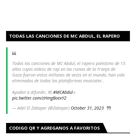
TODAS LAS CANCIONES DE MC ABDUL, EL RAPERO
PALESTINO HAN SIDO ELIMINADOS
Todas las canciones de MC Abdul, el rapero palestino de 15
años cuyos videos de rap en las ruinas de la Franja de
Gaza fueron vistos millones de veces en el mundo, han sido
eliminados de todas las plataformas musicales .
Ayuden a difundir, Rt.
#MCAbdul
✊
pic.twitter.com/zHmgBoexY2
— Adel El Zabayar (@Zabayar)
October 31, 2023
CODIGO QR Y AGREGANOS A FAVORITOS