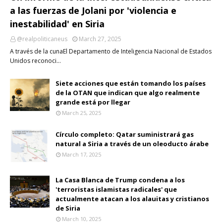
a las fuerzas de Jolani por 'violencia e
inestabilidad' en Siria
@realpoliticaneus
March 27, 2025
A través de la cunaEl Departamento de Inteligencia Nacional de Estados
Unidos reconoci…
Siete acciones que están tomando los países
de la OTAN que indican que algo realmente
grande está por llegar
March 25, 2025
Círculo completo: Qatar suministrará gas
natural a Siria a través de un oleoducto árabe
March 17, 2025
La Casa Blanca de Trump condena a los
'terroristas islamistas radicales' que
actualmente atacan a los alauitas y cristianos
de Siria
March 10, 2025