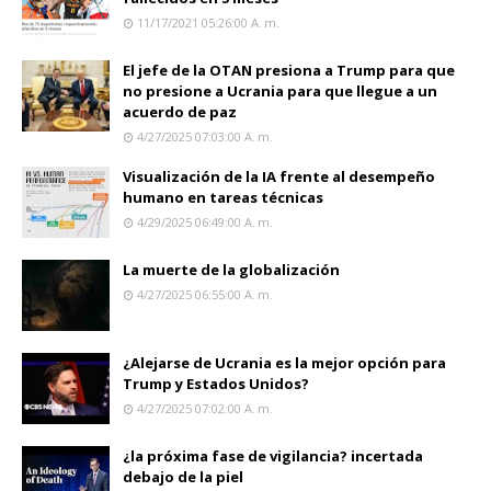
11/17/2021 05:26:00 A. M.
El jefe de la OTAN presiona a Trump para que
no presione a Ucrania para que llegue a un
acuerdo de paz
4/27/2025 07:03:00 A. M.
Visualización de la IA frente al desempeño
humano en tareas técnicas
4/29/2025 06:49:00 A. M.
La muerte de la globalización
4/27/2025 06:55:00 A. M.
¿Alejarse de Ucrania es la mejor opción para
Trump y Estados Unidos?
4/27/2025 07:02:00 A. M.
¿la próxima fase de vigilancia? incertada
debajo de la piel