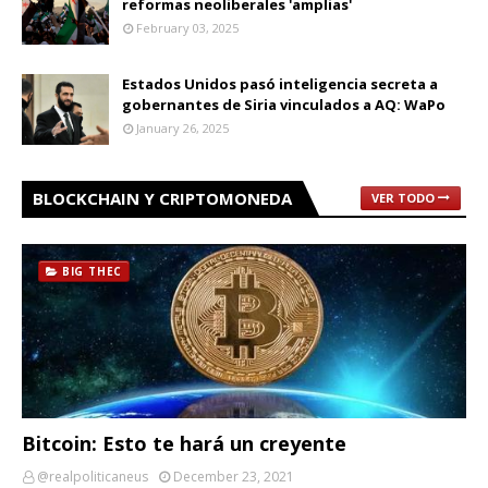
reformas neoliberales 'amplias'
February 03, 2025
Estados Unidos pasó inteligencia secreta a
gobernantes de Siria vinculados a AQ: WaPo
January 26, 2025
BLOCKCHAIN Y CRIPTOMONEDA
VER TODO
BIG THEC
Bitcoin: Esto te hará un creyente
@realpoliticaneus
December 23, 2021