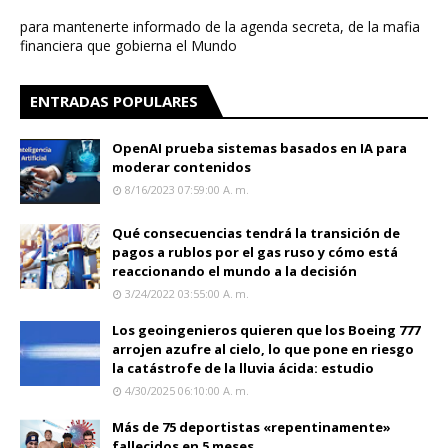
para mantenerte informado de la agenda secreta, de la mafia
financiera que gobierna el Mundo
ENTRADAS POPULARES
OpenAI prueba sistemas basados en IA para
moderar contenidos
8/16/2023 07:59:00 A. M.
Qué consecuencias tendrá la transición de
pagos a rublos por el gas ruso y cómo está
reaccionando el mundo a la decisión
3/24/2022 03:55:00 A. M.
Los geoingenieros quieren que los Boeing 777
arrojen azufre al cielo, lo que pone en riesgo
la catástrofe de la lluvia ácida: estudio
4/30/2025 06:10:00 A. M.
Más de 75 deportistas «repentinamente»
fallecidos en 5 meses