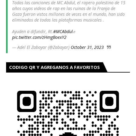
Todas las canciones de MC Abdul, el rapero palestino de 15
años cuyos videos de rap en las ruinas de la Franja de
Gaza fueron vistos millones de veces en el mundo, han sido
eliminados de todas las plataformas musicales .
Ayuden a difundir, Rt.
#MCAbdul
✊
pic.twitter.com/zHmgBoexY2
— Adel El Zabayar (@Zabayar)
October 31, 2023
CODIGO QR Y AGREGANOS A FAVORITOS