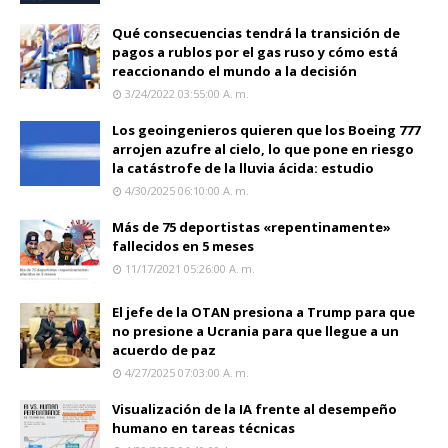
Qué consecuencias tendrá la transición de
pagos a rublos por el gas ruso y cómo está
reaccionando el mundo a la decisión
3/24/2022 03:55:00 A. M.
Los geoingenieros quieren que los Boeing 777
arrojen azufre al cielo, lo que pone en riesgo
la catástrofe de la lluvia ácida: estudio
4/30/2025 06:10:00 A. M.
Más de 75 deportistas «repentinamente»
fallecidos en 5 meses
11/17/2021 05:26:00 A. M.
El jefe de la OTAN presiona a Trump para que
no presione a Ucrania para que llegue a un
acuerdo de paz
4/27/2025 07:03:00 A. M.
Visualización de la IA frente al desempeño
humano en tareas técnicas