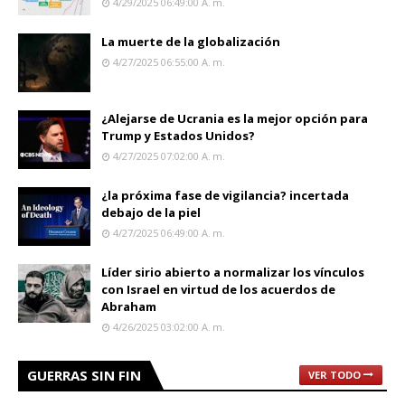
4/29/2025 06:49:00 A. M.
La muerte de la globalización
4/27/2025 06:55:00 A. M.
¿Alejarse de Ucrania es la mejor opción para
Trump y Estados Unidos?
4/27/2025 07:02:00 A. M.
¿la próxima fase de vigilancia? incertada
debajo de la piel
4/27/2025 06:49:00 A. M.
Líder sirio abierto a normalizar los vínculos
con Israel en virtud de los acuerdos de
Abraham
4/26/2025 03:02:00 A. M.
GUERRAS SIN FIN
VER TODO