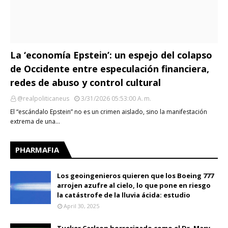
La ‘economía Epstein’: un espejo del colapso
de Occidente entre especulación financiera,
redes de abuso y control cultural
@realpoliticaneus
3/31/2026 05:53:00 A. M.
El “escándalo Epstein” no es un crimen aislado, sino la manifestación
extrema de una…
PHARMAFIA
Los geoingenieros quieren que los Boeing 777
arrojen azufre al cielo, lo que pone en riesgo
la catástrofe de la lluvia ácida: estudio
April 30, 2025
Tucker Carlson horrorizado como el Dr. Mary