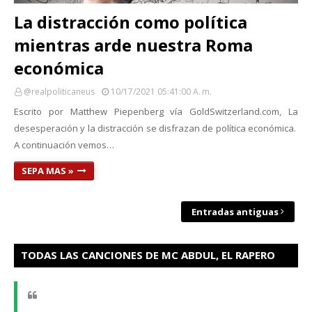
La distracción como política
mientras arde nuestra Roma
económica
@realpoliticaneus
10/17/2021 05:41:00 A. M.
Escrito por Matthew Piepenberg vía GoldSwitzerland.com, La
desesperación y la distracción se disfrazan de política económica.
A continuación vemos…
SEPA MAS »
Entradas antiguas
TODAS LAS CANCIONES DE MC ABDUL, EL RAPERO
PALESTINO HAN SIDO ELIMINADOS