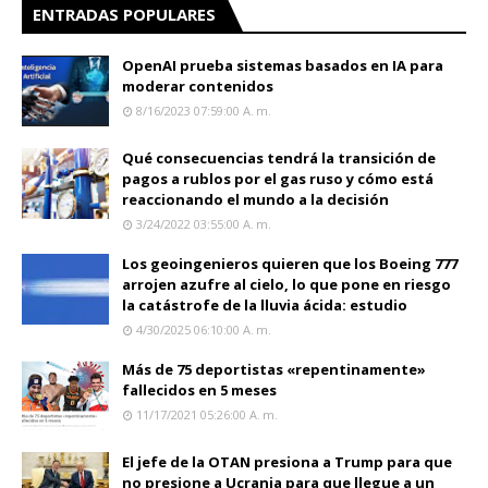
ENTRADAS POPULARES
OpenAI prueba sistemas basados en IA para
moderar contenidos
8/16/2023 07:59:00 A. M.
Qué consecuencias tendrá la transición de
pagos a rublos por el gas ruso y cómo está
reaccionando el mundo a la decisión
3/24/2022 03:55:00 A. M.
Los geoingenieros quieren que los Boeing 777
arrojen azufre al cielo, lo que pone en riesgo
la catástrofe de la lluvia ácida: estudio
4/30/2025 06:10:00 A. M.
Más de 75 deportistas «repentinamente»
fallecidos en 5 meses
11/17/2021 05:26:00 A. M.
El jefe de la OTAN presiona a Trump para que
no presione a Ucrania para que llegue a un