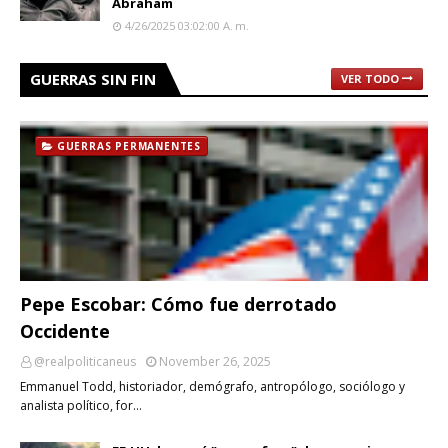
Abraham
4/26/2025 03:02:00 A. M.
GUERRAS SIN FIN
VER TODO
GUERRAS PERMANENTES
Pepe Escobar: Cómo fue derrotado
Occidente
@realpoliticaneus
November 26, 2025
Emmanuel Todd, historiador, demógrafo, antropólogo, sociólogo y
analista político, for…