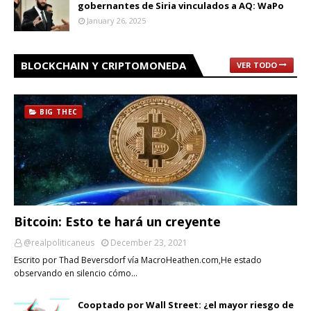
gobernantes de Siria vinculados a AQ: WaPo
January 26, 2025
BLOCKCHAIN Y CRIPTOMONEDA
VER TODO
BIG THEC
Bitcoin: Esto te hará un creyente
@realpoliticaneus
December 23, 2021
Escrito por Thad Beversdorf vía MacroHeathen.com,He estado
observando en silencio cómo…
Cooptado por Wall Street: ¿el mayor riesgo de