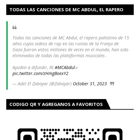
TODAS LAS CANCIONES DE MC ABDUL, EL RAPERO
PALESTINO HAN SIDO ELIMINADOS
Todas las canciones de MC Abdul, el rapero palestino de 15
años cuyos videos de rap en las ruinas de la Franja de
Gaza fueron vistos millones de veces en el mundo, han sido
eliminados de todas las plataformas musicales .
Ayuden a difundir, Rt.
#MCAbdul
✊
pic.twitter.com/zHmgBoexY2
— Adel El Zabayar (@Zabayar)
October 31, 2023
CODIGO QR Y AGREGANOS A FAVORITOS