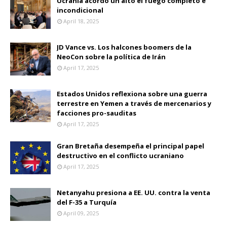
Ucrania acordó un alto el fuego completo e
incondicional
April 18, 2025
JD Vance vs. Los halcones boomers de la
NeoCon sobre la política de Irán
April 17, 2025
Estados Unidos reflexiona sobre una guerra
terrestre en Yemen a través de mercenarios y
facciones pro-sauditas
April 17, 2025
Gran Bretaña desempeña el principal papel
destructivo en el conflicto ucraniano
April 17, 2025
Netanyahu presiona a EE. UU. contra la venta
del F-35 a Turquía
April 09, 2025