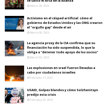
se ubicó el Arca de la Alianza
March 28, 2025
Activismo en el césped artificial: cómo el
gobierno de Estados Unidos y las ONG crearon
el "orgullo gay" desde el air
March 08, 2025
La agencia proxy de la CIA confirma que su
financiación ha sido suspendida, lo que la
obliga a "detener todo apoyo de los socios"
March 02, 2025
Las explosiones en srael fueron llevadas a
cabo por ciudadanos israelíes
February 27, 2025
USAID, Golpes blandos y cómo Solzhenitsyn
predijo esta crisis
February 20, 2025