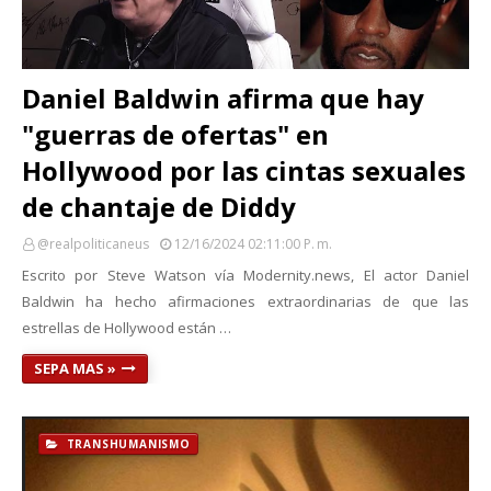
Daniel Baldwin afirma que hay
"guerras de ofertas" en
Hollywood por las cintas sexuales
de chantaje de Diddy
@realpoliticaneus
12/16/2024 02:11:00 P. M.
Escrito por Steve Watson vía Modernity.news, El actor Daniel
Baldwin ha hecho afirmaciones extraordinarias de que las
estrellas de Hollywood están …
SEPA MAS »
TRANSHUMANISMO