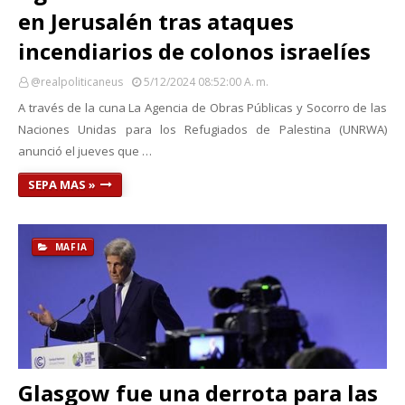
en Jerusalén tras ataques
incendiarios de colonos israelíes
@realpoliticaneus
5/12/2024 08:52:00 A. M.
A través de la cuna La Agencia de Obras Públicas y Socorro de las
Naciones Unidas para los Refugiados de Palestina (UNRWA)
anunció el jueves que …
SEPA MAS »
MAFIA
Glasgow fue una derrota para las