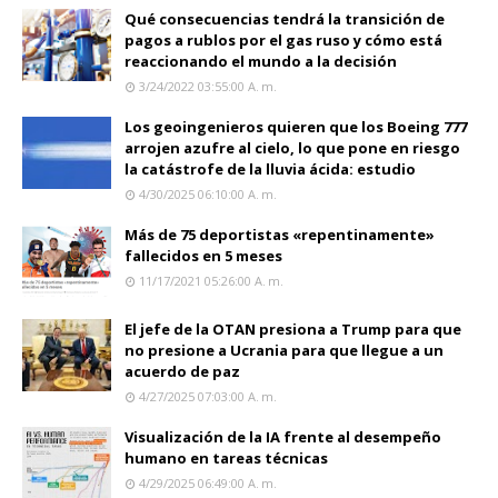
Qué consecuencias tendrá la transición de
pagos a rublos por el gas ruso y cómo está
reaccionando el mundo a la decisión
3/24/2022 03:55:00 A. M.
Los geoingenieros quieren que los Boeing 777
arrojen azufre al cielo, lo que pone en riesgo
la catástrofe de la lluvia ácida: estudio
4/30/2025 06:10:00 A. M.
Más de 75 deportistas «repentinamente»
fallecidos en 5 meses
11/17/2021 05:26:00 A. M.
El jefe de la OTAN presiona a Trump para que
no presione a Ucrania para que llegue a un
acuerdo de paz
4/27/2025 07:03:00 A. M.
Visualización de la IA frente al desempeño
humano en tareas técnicas
4/29/2025 06:49:00 A. M.