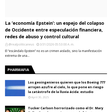
La ‘economía Epstein’: un espejo del colapso
de Occidente entre especulación financiera,
redes de abuso y control cultural
@realpoliticaneus
3/31/2026 05:53:00 A. M.
El “escándalo Epstein” no es un crimen aislado, sino la manifestación
extrema de una…
PHARMAFIA
Los geoingenieros quieren que los Boeing 777
arrojen azufre al cielo, lo que pone en riesgo
la catástrofe de la lluvia ácida: estudio
April 30, 2025
Tucker Carlson horrorizado como el Dr. Mary