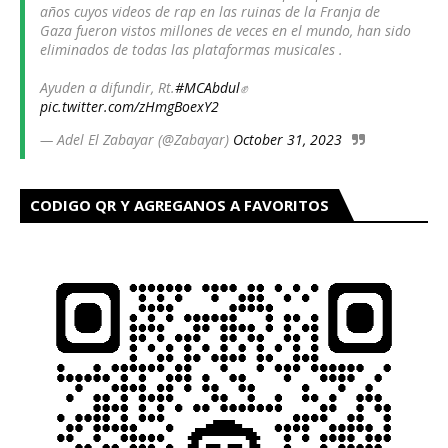
años cuyos videos de rap en las ruinas de la Franja de
Gaza fueron vistos millones de veces en el mundo, han sido
eliminados de todas las plataformas musicales .
Ayuden a difundir, Rt.
#MCAbdul
✊
pic.twitter.com/zHmgBoexY2
— Adel El Zabayar (@Zabayar)
October 31, 2023
CODIGO QR Y AGREGANOS A FAVORITOS