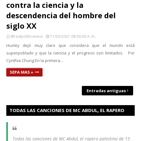
contra la ciencia y la
descendencia del hombre del
siglo XX
@realpoliticaneus
11/03/2021 08:56:00 A. M.
Huxley dejó muy claro que considera que el mundo está
superpoblado y que la ciencia y el progreso son limitados. Por
Cynthia Chung En la primera…
SEPA MAS »
Entradas antiguas
TODAS LAS CANCIONES DE MC ABDUL, EL RAPERO
PALESTINO HAN SIDO ELIMINADOS
Todas las canciones de MC Abdul, el rapero palestino de 15