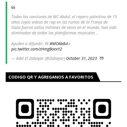
PALESTINO HAN SIDO ELIMINADOS
Todas las canciones de MC Abdul, el rapero palestino de 15
años cuyos videos de rap en las ruinas de la Franja de
Gaza fueron vistos millones de veces en el mundo, han sido
eliminados de todas las plataformas musicales .
Ayuden a difundir, Rt.
#MCAbdul
✊
pic.twitter.com/zHmgBoexY2
— Adel El Zabayar (@Zabayar)
October 31, 2023
CODIGO QR Y AGREGANOS A FAVORITOS