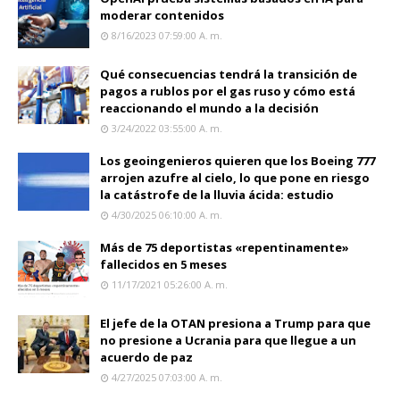
moderar contenidos
8/16/2023 07:59:00 A. M.
Qué consecuencias tendrá la transición de
pagos a rublos por el gas ruso y cómo está
reaccionando el mundo a la decisión
3/24/2022 03:55:00 A. M.
Los geoingenieros quieren que los Boeing 777
arrojen azufre al cielo, lo que pone en riesgo
la catástrofe de la lluvia ácida: estudio
4/30/2025 06:10:00 A. M.
Más de 75 deportistas «repentinamente»
fallecidos en 5 meses
11/17/2021 05:26:00 A. M.
El jefe de la OTAN presiona a Trump para que
no presione a Ucrania para que llegue a un
acuerdo de paz
4/27/2025 07:03:00 A. M.