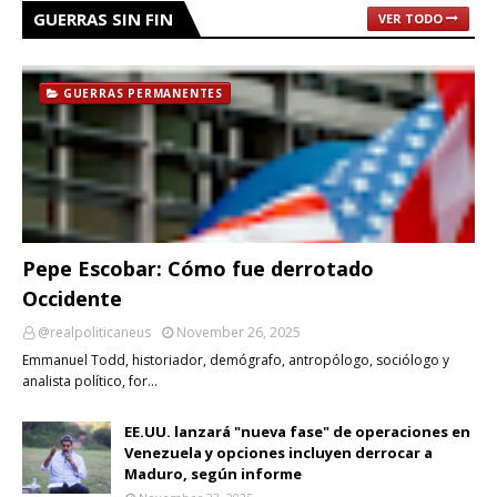
GUERRAS SIN FIN
VER TODO
GUERRAS PERMANENTES
Pepe Escobar: Cómo fue derrotado
Occidente
@realpoliticaneus
November 26, 2025
Emmanuel Todd, historiador, demógrafo, antropólogo, sociólogo y
analista político, for…
EE.UU. lanzará "nueva fase" de operaciones en
Venezuela y opciones incluyen derrocar a
Maduro, según informe