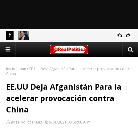
body{ background-
image:url(https://sites.google.com/site/acemarmar/fotos/fotos%20fa
v.jpg); background-position:center; background-repeat:no-repeat;
background-attachment:fixed; -moz-background-size: cover;-webkit-
background-size: cover;background-size: cover; }
¿El plan de paz de Ucrania de Rubio Trump fue
WW III
“neoconservador”?
Enfermedad de Alzheimer: la enfermedad
SALUD Y VIDA
neurodegenerativa más común: estas son las causas
Inicio
mun
EE.UU Deja Afganistán Para la acelerar provocación contra
China
EE.UU Deja Afganistán Para la
acelerar provocación contra
China
@realpoliticaneus
9/01/2021 08:59:00 A. M.