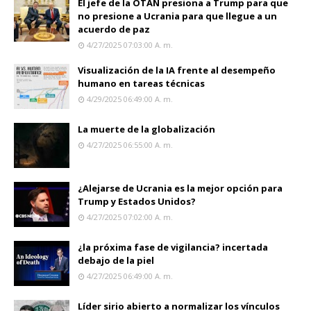
El jefe de la OTAN presiona a Trump para que
no presione a Ucrania para que llegue a un
acuerdo de paz
4/27/2025 07:03:00 A. M.
Visualización de la IA frente al desempeño
humano en tareas técnicas
4/29/2025 06:49:00 A. M.
La muerte de la globalización
4/27/2025 06:55:00 A. M.
¿Alejarse de Ucrania es la mejor opción para
Trump y Estados Unidos?
4/27/2025 07:02:00 A. M.
¿la próxima fase de vigilancia? incertada
debajo de la piel
4/27/2025 06:49:00 A. M.
Líder sirio abierto a normalizar los vínculos