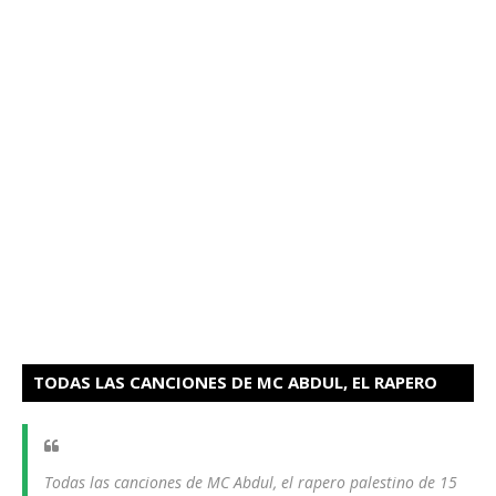
TODAS LAS CANCIONES DE MC ABDUL, EL RAPERO
PALESTINO HAN SIDO ELIMINADOS
Todas las canciones de MC Abdul, el rapero palestino de 15