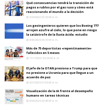
Qué consecuencias tendrá la transición de
pagos a rublos por el gas ruso y cómo está
reaccionando el mundo a la decisión
3/24/2022 03:55:00 A. M.
Los geoingenieros quieren que los Boeing 777
arrojen azufre al cielo, lo que pone en riesgo
la catástrofe de la lluvia ácida: estudio
4/30/2025 06:10:00 A. M.
Más de 75 deportistas «repentinamente»
fallecidos en 5 meses
11/17/2021 05:26:00 A. M.
El jefe de la OTAN presiona a Trump para que
no presione a Ucrania para que llegue a un
acuerdo de paz
4/27/2025 07:03:00 A. M.
Visualización de la IA frente al desempeño
humano en tareas técnicas
4/29/2025 06:49:00 A. M.