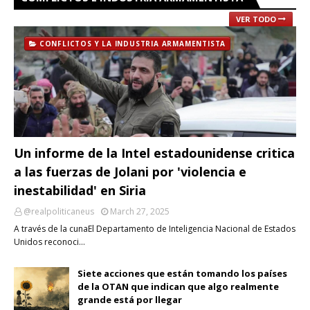
VER TODO
CONFLICTOS Y LA INDUSTRIA ARMAMENTISTA
Un informe de la Intel estadounidense critica
a las fuerzas de Jolani por 'violencia e
inestabilidad' en Siria
@realpoliticaneus
March 27, 2025
A través de la cunaEl Departamento de Inteligencia Nacional de Estados
Unidos reconoci…
Siete acciones que están tomando los países
de la OTAN que indican que algo realmente
grande está por llegar