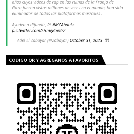
años cuyos videos de rap en las ruinas de la Franja de
Gaza fueron vistos millones de veces en el mundo, han sido
eliminados de todas las plataformas musicales .
Ayuden a difundir, Rt.
#MCAbdul
✊
pic.twitter.com/zHmgBoexY2
— Adel El Zabayar (@Zabayar)
October 31, 2023
CODIGO QR Y AGREGANOS A FAVORITOS