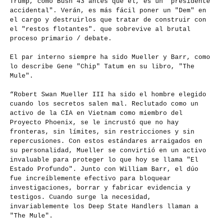
Trump, como Bush 43 antes que él, es un "presidente
accidental". Verán, es más fácil poner un "Dem" en
el cargo y destruirlos que tratar de construir con
el "restos flotantes". que sobrevive al brutal
proceso primario / debate.
El par interno siempre ha sido Mueller y Barr, como
lo describe Gene "Chip" Tatum en su libro, "The
Mule".
“Robert Swan Mueller III ha sido el hombre elegido
cuando los secretos salen mal. Reclutado como un
activo de la CIA en Vietnam como miembro del
Proyecto Phoenix, se le incrustó que no hay
fronteras, sin límites, sin restricciones y sin
repercusiones. Con estos estándares arraigados en
su personalidad, Mueller se convirtió en un activo
invaluable para proteger lo que hoy se llama "El
Estado Profundo". Junto con William Barr, el dúo
fue increíblemente efectivo para bloquear
investigaciones, borrar y fabricar evidencia y
testigos. Cuando surge la necesidad,
invariablemente los Deep State Handlers llaman a
"The Mule".