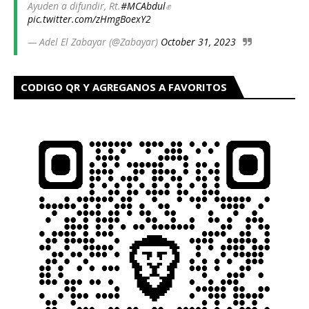
Ayuden a difundir, Rt.
#MCAbdul
✊
pic.twitter.com/zHmgBoexY2
— Adel El Zabayar (@Zabayar)
October 31, 2023
CODIGO QR Y AGREGANOS A FAVORITOS