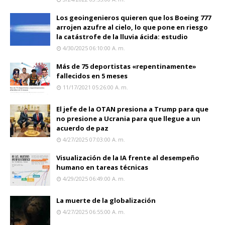
Los geoingenieros quieren que los Boeing 777
arrojen azufre al cielo, lo que pone en riesgo
la catástrofe de la lluvia ácida: estudio
4/30/2025 06:10:00 A. M.
Más de 75 deportistas «repentinamente»
fallecidos en 5 meses
11/17/2021 05:26:00 A. M.
El jefe de la OTAN presiona a Trump para que
no presione a Ucrania para que llegue a un
acuerdo de paz
4/27/2025 07:03:00 A. M.
Visualización de la IA frente al desempeño
humano en tareas técnicas
4/29/2025 06:49:00 A. M.
La muerte de la globalización
4/27/2025 06:55:00 A. M.