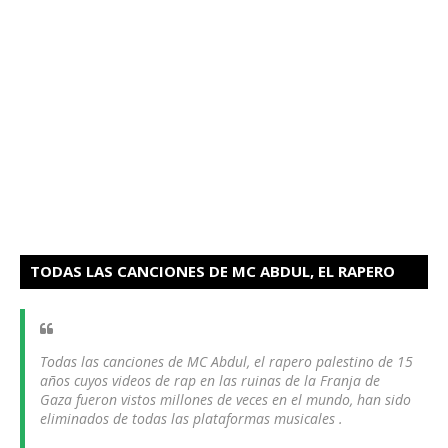
TODAS LAS CANCIONES DE MC ABDUL, EL RAPERO
PALESTINO HAN SIDO ELIMINADOS
Todas las canciones de MC Abdul, el rapero palestino de 15
años cuyos videos de rap en las ruinas de la Franja de
Gaza fueron vistos millones de veces en el mundo, han sido
eliminados de todas las plataformas musicales .