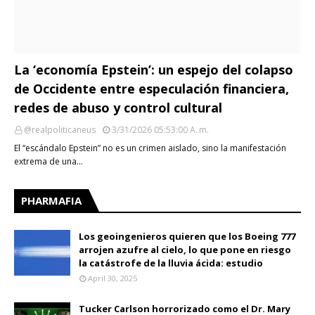
La ‘economía Epstein’: un espejo del colapso
de Occidente entre especulación financiera,
redes de abuso y control cultural
@realpoliticaneus
3/31/2026 05:53:00 A. M.
El “escándalo Epstein” no es un crimen aislado, sino la manifestación
extrema de una…
PHARMAFIA
Los geoingenieros quieren que los Boeing 777
arrojen azufre al cielo, lo que pone en riesgo
la catástrofe de la lluvia ácida: estudio
April 30, 2025
Tucker Carlson horrorizado como el Dr. Mary