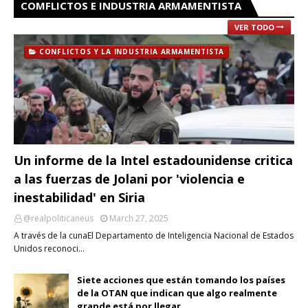
COMFLICTOS E INDUSTRIA ARMAMENTISTA
VER TODO
CONFLICTOS Y LA INDUSTRIA ARMAMENTISTA
Un informe de la Intel estadounidense critica
a las fuerzas de Jolani por 'violencia e
inestabilidad' en Siria
@realpoliticaneus
March 27, 2025
A través de la cunaEl Departamento de Inteligencia Nacional de Estados
Unidos reconoci…
Siete acciones que están tomando los países
de la OTAN que indican que algo realmente
grande está por llegar