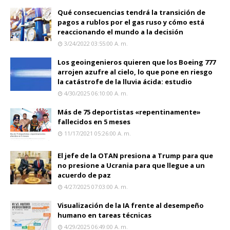
Qué consecuencias tendrá la transición de
pagos a rublos por el gas ruso y cómo está
reaccionando el mundo a la decisión
3/24/2022 03:55:00 A. M.
Los geoingenieros quieren que los Boeing 777
arrojen azufre al cielo, lo que pone en riesgo
la catástrofe de la lluvia ácida: estudio
4/30/2025 06:10:00 A. M.
Más de 75 deportistas «repentinamente»
fallecidos en 5 meses
11/17/2021 05:26:00 A. M.
El jefe de la OTAN presiona a Trump para que
no presione a Ucrania para que llegue a un
acuerdo de paz
4/27/2025 07:03:00 A. M.
Visualización de la IA frente al desempeño
humano en tareas técnicas
4/29/2025 06:49:00 A. M.