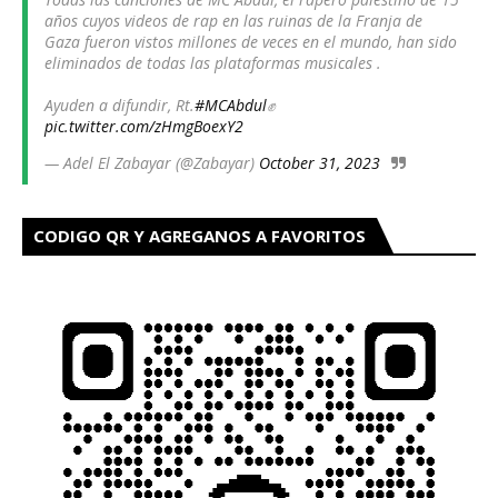
años cuyos videos de rap en las ruinas de la Franja de
Gaza fueron vistos millones de veces en el mundo, han sido
eliminados de todas las plataformas musicales .
Ayuden a difundir, Rt.
#MCAbdul
✊
pic.twitter.com/zHmgBoexY2
— Adel El Zabayar (@Zabayar)
October 31, 2023
CODIGO QR Y AGREGANOS A FAVORITOS