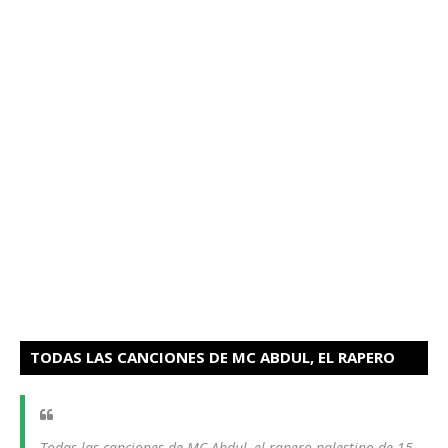
TODAS LAS CANCIONES DE MC ABDUL, EL RAPERO
PALESTINO HAN SIDO ELIMINADOS
Todas las canciones de MC Abdul, el rapero palestino de 15