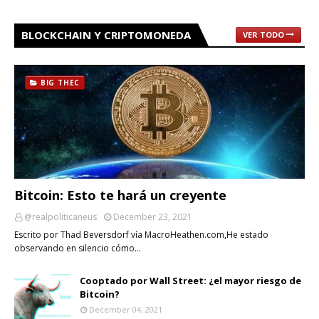
BLOCKCHAIN Y CRIPTOMONEDA
VER TODO
BIG THEC
Bitcoin: Esto te hará un creyente
@realpoliticaneus
December 23, 2021
Escrito por Thad Beversdorf vía MacroHeathen.com,He estado
observando en silencio cómo…
Cooptado por Wall Street: ¿el mayor riesgo de
Bitcoin?
December 04, 2021