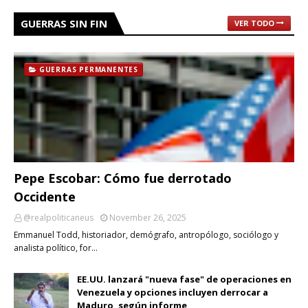
GUERRAS SIN FIN
VER TODO
GUERRAS PERMANENTES
Pepe Escobar: Cómo fue derrotado
Occidente
@realpoliticaneus
November 26, 2025
Emmanuel Todd, historiador, demógrafo, antropólogo, sociólogo y
analista político, for…
EE.UU. lanzará "nueva fase" de operaciones en
Venezuela y opciones incluyen derrocar a
Maduro, según informe