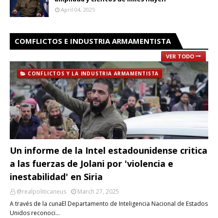
April 04, 2025
COMFLICTOS E INDUSTRIA ARMAMENTISTA
VER TODO
CONFLICTOS Y LA INDUSTRIA ARMAMENTISTA
Un informe de la Intel estadounidense critica
a las fuerzas de Jolani por 'violencia e
inestabilidad' en Siria
@realpoliticaneus
March 27, 2025
A través de la cunaEl Departamento de Inteligencia Nacional de Estados
Unidos reconoci…