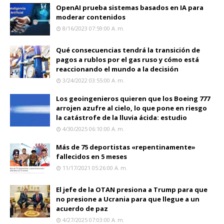
OpenAI prueba sistemas basados en IA para
moderar contenidos
8/16/2023 07:59:00 A. M.
Qué consecuencias tendrá la transición de
pagos a rublos por el gas ruso y cómo está
reaccionando el mundo a la decisión
3/24/2022 03:55:00 A. M.
Los geoingenieros quieren que los Boeing 777
arrojen azufre al cielo, lo que pone en riesgo
la catástrofe de la lluvia ácida: estudio
4/30/2025 06:10:00 A. M.
Más de 75 deportistas «repentinamente»
fallecidos en 5 meses
11/17/2021 05:26:00 A. M.
El jefe de la OTAN presiona a Trump para que
no presione a Ucrania para que llegue a un
acuerdo de paz
4/27/2025 07:03:00 A. M.