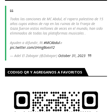
PALESTINO HAN SIDO ELIMINADOS
Todas las canciones de MC Abdul, el rapero palestino de 15
años cuyos videos de rap en las ruinas de la Franja de
Gaza fueron vistos millones de veces en el mundo, han sido
eliminados de todas las plataformas musicales .
Ayuden a difundir, Rt.
#MCAbdul
✊
pic.twitter.com/zHmgBoexY2
— Adel El Zabayar (@Zabayar)
October 31, 2023
CODIGO QR Y AGREGANOS A FAVORITOS